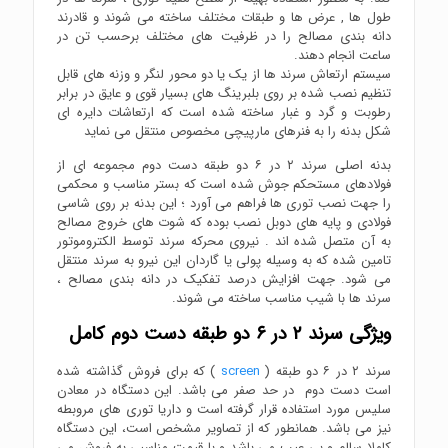
طول ها , عرض ها و طبقات مختلف ساخته می شوند و قادرند
دانه بندی مصالح را در ظرفیت های مختلف برحسب تن در
ساعت انجام دهند.
سیستم ارتعاش سرند ها از یک یا دو محور لنگر و وزنه های قابل
تنظیم نصب شده بر روی بلبرینگ های بسیار قوی و عایق در برابر
رطوبت و گرد و غبار ساخته شده است که ارتعاشات دایره ای
شکل بدنه را به فنرهای مارپیچی مخصوص منتقل می نماید
بدنه اصلی سرند ۲ در ۶ دو طبقه دست دوم مجموعه ای از
فولادهای مستحکم جوش شده است که بستر مناسب و محکمی
را جهت نصب توری ها فراهم می آورد ؛ این بدنه بر روی شاسی
فولادی و پایه های دوبل نصب بوده که شوت های خروج مصالح
به آن متصل شده اند . نیروی محرکه سرند توسط الکتروموتور
تامین شده که به وسیله پولی یا گاردان این نیرو به سرند منتقل
می شود. جهت افزایش درصد تفکیک در دانه بندی مصالح ،
سرند ها با شیب مناسب ساخته می شوند.
ویژگی سرند ۲ در ۶ دو طبقه دست دوم کامل
سرند ۲ در ۶ دو طبقه (
screen
) که برای فروش گذاشته شده
است دست دوم در حد صفر می باشد. این دستگاه در معادن
سلیس مورد استفاده قرار گرفته است و داریا توری های مروبطه
نیز می باشد. همانطور که از تصاویر مشخص است، این دستگاه
کاملا سالم و بی عیب می باشد و با قیمت مناسبی به فروش می