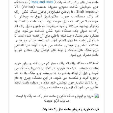
ماسه ساز های راک راک اند راک (
Rock and Rock
) به دستگاه
های خردایش شافت عمودی معروف هستند (VSI (Vertical
Shaft Impactor . با ریختن مصالح در مخزن سنگ شکن راک
اند راک، دستگاه به صورت سانتریفیوژ شروع به چرخش با
سرعت بالا می‌کند. به دلیل سرعت زیاد، ذرات ماسه با شدت به
یکدیگر برخورد می‌کنند و خرد می‌شوند. به همین دلیل راک اند
راک به عنوان یک دستگاه خود شکن شناخته می‌شود. برای
عملکرد بهتر دستگاه چند تیغه داخلی برای آن تعبیه شده ‌است تا
خردایش ماسه‌ ها بهتر انجام شود. این تیغه ها در دو جنس
مختلف الماسی و فولادی ساخته می شوند، تیغه هیا الماسی
برای سنگ های سخت و تیغه های فولادی برای معادن شن و
ماسه مصرف می شود.
اصطکاک دستگاه راک اند راک بسیار کم می باشند و برای خرید
مناسب هستند. تیغه ها موجود در داخل باعث پرتاب سنگ می
شوند و قبل از اینکه به دیواره ها برسند، این سنگ ها به هم
برخورد کرده و شکسته می شوند. در این دستگاه چیزی به نام
زره یا لاینر نداریم چون پوشش خود مواد در دیواره باعث ایجاد
غشایی می شود که از دیواره محافظت می کند.
قیمت خرید و فروش ماسه ساز راک اند راک