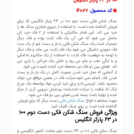
۱۰۰ در ۶۳ پارکر انگلیس
کد محصول:
۱۰۶۷#
سنگ شکن فکی دست دوم ۱۰۰ در ۶۳ پارکر انگلیس که برای
فروش گذاشته شده است. با استفاده از نیروی فشاری سنگ ها را
خرد می کند. این فشار مکانیکی با استفاده از ۲ فک خرد کن
حاصل می شود که طی آن یک فک ثابت بوده و فک دیگر
متحرک است.یک سنگ شکن فکی یا باز و بست شو از یک ست
فک عمودی تشیکل می شود.یک فک ثابت می ماند و فک دیگر
با توجه به موقعیت فک ثابت، با استفاده از یک مکانیزم بادامکی
و یا لنگی عقب و جلو می رود و نقش یک خردکن را بازی می
کند. فضای بین دو فک نیز محفظه خرد کننده نامیده می شود.
از آنجایی که عمل خرد شدن بصورت کامل در یک بار باز و بست
شدن فک انجام نمی شود،حرکت فک در بعضی مواقع می تواند
محدود باشد. اینرسی لازم برای خرد کردن مواد بواسطه یک چرخ
لنگ که شافت را حرکت داده،باعث پیدایش نیرویی گریز از مرکز
شده و نهایتا باعث بسته شدن فضای بین دو فک می شود.
جهت مشاهده انواع
سنگ شکن فکی
دست دیگر که برای فروش
گذاشته شده است بر روی لینک کلیک کنید.
ویژگی فروش سنگ شکن فکی دست دوم ۱۰۰
در ۶۳ پارکر انگلیس
سنگ سکن فکی ۱۰۰ در ۶۳ دست دوم ساخت کشور انگلیسی و