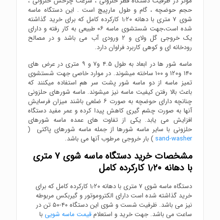
موثر در ظرفیت دستگاه قطر حلزونی ، سرعت چرخش حلزونی ،
حجم حوضچه ، گام و طول مارپیچ است . این دستگاه ماسه
شوی ۷ متری با دهانه ۱٫۲۰ کارکرده کامل که برای خرید گذاشته
شده است،جهت شستشوی ماسه ۰۶ طبیعی به کار رفته و دارای
یک خروجی گل ولای و ۲ ورودی آب می باشد و در مصالح
رودخانه ای و کوهی کاربرد فراوان دارد.
ماسه شور ها در ابعاد به طول ۴.۵ و۷ و ۹ متری در عرض های
۱۴۰ و۱۲۰ و ۱۰۰ ساخته میشوند. در موارد خاصی جهت شستشوی
تمیز ماسه از دو ماسه شور پشت سر هم استفاده میکنند که
باعث بالا رفتن کیفیت ماسه نیز میشوند. ماسه شورهای حلزونی
چنانچه دارای حوضچه به صورت ۶ ضلعی باشند میزان فرسایش
آنها به صورت چشم گیری کاهش پیدا کرده و عمر مفید دستگاه
افزایش می یابد. یکی از تفاوت های عمده ماسه شورهای
حلزونی با سایر ماسه شورها از جمله ماسه شورهای پاکتی (
sand-washer
) بار خروجی مرطوب آنها می باشد.
مشخصات خرید دستگاه ماسه شوی ۷ متری
با دهانه ۱٫۲۰ کارکرده کامل
دستگاه ماسه شوی ۷ متری با دهانه ۱٫۲۰ کارکرده کامل که برای
خرید گذاشته شده است دارای الکتروموتور و گیربکس مربوطه
نیز می باشد. ظرفیت شست و شوی این دستگاه ۴۰-۵۰ تن در
ساعت می باشد. جهت خرید و استعلام
قیمت ماسه شویی
با