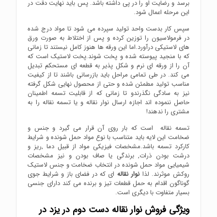
برسد و رضایت او را در پی داشته باشد. پس باید نهایت دقت در
این مرحله اعمال شود.
سپس کار بدست واحد تولید سپرده می شود تا مواد درج شده
در فرمولاسیون را توزین کرده و پس از اختلاط به صورت ورق
های لاستیکی درآورد.اما این ورقه ها هنوز کامل نیستند تا زمانی
که با منجید پیوسته شده و پخت شوند.پخت لاستیک است که
آن را از ورقه ای نرم و شکل پذیر به قطعه ای مستحکم تبدیل
می کند. در طی تمامی مراحل باید بازرسانی باشند تا از کیفیت
مناسب تولید مطمئن شده و حتی از محصول نهایی شکل گرفته
نیز به سادگی نگذرندو تا زمانی که از قابلیت تسمه اطمینان
حاصل ننموده اند اجازه ارسال نوار نقاله و یا تسمه نقاله را به
مشتری را ندهند!
تسمه نقاله است که بار روی آن قرار می گیرد و جنس و
ضخامت این لایه باید متناسب با نوع مواد حمل شونده و شرایط
کارکرد تسمه باشد.مشخصات فیزیکی مواد از قبیل دما ,ریز و
درشت بودن ذرات, برندگی یا صاف بودن و نیز مشخصات
شیمیایی مواد حمل شونده در انتخاب ضخامت و جنس لاستیک
روکش موثرند. لذا
نوار نقاله
ای که در فضای باز و شرایط جوی
گوناگون اقدام به حمل قطعات تیز و برنده می کند دارای جنسی
بسیار متفاوت با دیگری است.
ویژگی فروش نوار نقاله دست دوم در یزد در