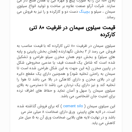
بالای ۱۵۰ تن را به صورت پیچ و مهره ایی یا همان فلنج دار می
سازند. شرکت آرکو صنعت علاوه بر ساخت و تولید انواع سیلوی
سیمان ، سیلو و
بچینگ
دست دو و کارکرده و را نیز به فروش می
رساند.
قیمت سیلوی سیمان در ظرفیت ۸۰ تنی
کارکرده
سیلوی سیمان در ظرفیت ۸۰ تنی کارکرده که با قیمت مناسب به
فروش می رسد از ۲ بخش نگهدارنده (همان بخش پایینی و پایه
های سیلو) و بخش دوم همان مخزن سیلو طراحی و تشکیل
شده است که شامل یک قسمت قیف یا عدسی مخروطی شکل
در پایین مخزن (به این جهت به این شکل طراحی شده است تا
سیمان به راحتی تخلیه شود) و همچنین دارای یک مقطع دایره
ای در بالای مخزن و دارای کلاهکی در بالا می باشد تا هوا را
تخلیه کند و نیز دارای یک نردبان می باشد تا دسترسی به بالای
سیلوی سیمان را سهل و آسان نماید و حفاظ های اطراف نرده
برای امنیت جان اشخاصی می باشد.
این سیلوی سیمان (
cement silo
) که برای فروش گذاشته شده
است، در لایه های پایینی ورق دارای ضخامت ۸ میلی متر می
باشد و در نهایت لایه های بالایی ضخامت ورق آن به ۵ میل متر
کاهش می یابد.