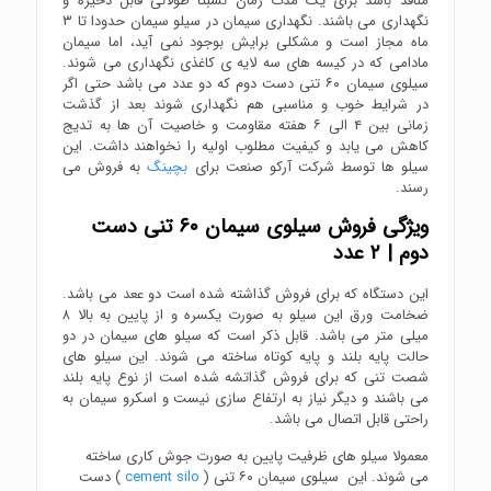
منافذ باشد برای یک مدت زمان نسبتا طولانی قابل ذخیره و
نگهداری می باشند. نگهداری سیمان در سیلو سیمان حدودا تا ۳
ماه مجاز است و مشکلی برایش بوجود نمی آید، اما سیمان
مادامی که در کیسه های سه لایه ی کاغذی نگهداری می شوند.
سیلوی سیمان ۶۰ تنی دست دوم که دو عدد می باشد حتی اگر
در شرایط خوب و مناسبی هم نگهداری شوند بعد از گذشت
زمانی بین ۴ الی ۶ هفته مقاومت و خاصیت آن ها به تدیج
کاهش می یابد و کیفیت مطلوب اولیه را نخواهند داشت. این
سیلو ها توسط شرکت آرکو صنعت برای
بچینگ
به فروش می
رسند.
ویژگی فروش سیلوی سیمان ۶۰ تنی دست
دوم | ۲ عدد
این دستگاه که برای فروش گذاشته شده است دو ععد می باشد.
ضخامت ورق این سیلو به صورت یکسره و از پایین به بالا ۸
میلی متر می باشد. قابل ذکر است که سیلو های سیمان در دو
حالت پایه بلند و پایه کوتاه ساخته می شوند. این سیلو های
شصت تنی که برای فروش گذاتشه شده است از نوع پایه بلند
می باشند و دیگر نیاز به ارتفاع سازی نیست و اسکرو سیمان به
راحتی قابل اتصال می باشد.
معمولا سیلو های ظرفیت پایین به صورت جوش کاری ساخته
می شوند. این سیلوی سیمان ۶۰ تنی (
cement silo
) دست