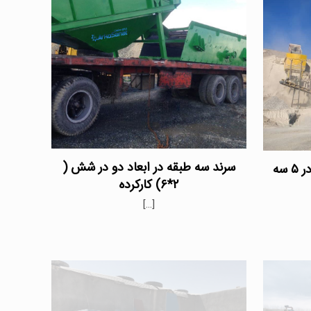
سرند سه طبقه در ابعاد دو در شش (
فروش سرند شن و ماسه ۱٫۵ در ۵ سه
۲*۶) کارکرده
[…]