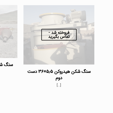
فروخته شد -
تماس بگیرید
سنگ شکن هی
سنگ شکن هیدروکن ۵٫۵×۳۶ دست
دوم
[…]