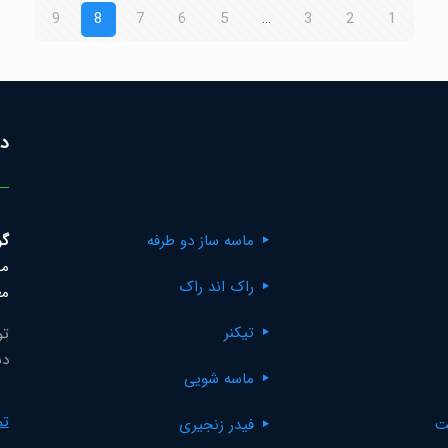
9
8
7
6
5
…
3
2
1
در
ماسه ساز دو طرفه
گر
مک
راک اند راک
مع
تیکنر
تو
دس
ماسه شویی
تم
ت
فیدر زنجیری