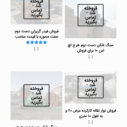
فروخته
شد -
فروخته
تماس
شد -
بگیرید
تماس
بگیرید
فروش فیدر گریزلی دست دوم
جفت محوره با قیمت مناسب
سنگ شکن دست دوم طرح اچ
[…]
Rated
اس ۱۰ برای فروش
5.00
[…]
out of 5
فروخته
شد -
فروخته
تماس
شد -
بگیرید
تماس
بگیرید
فروش نوار نقاله کارکرده عرض ۶۰ و
به طول ۱۰ متری
[…]