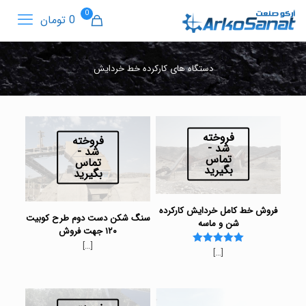
0
0 تومان
دستگاه های کارکرده خط خردایش
فروخته
فروخته
شد -
شد -
تماس
تماس
بگیرید
بگیرید
فروش خط کامل خردایش کارکرده
سنگ شکن دست دوم طرح کوبیت
شن و ماسه
۱۲۰ جهت فروش
[…]
[…]
Rated
5.00
out of 5