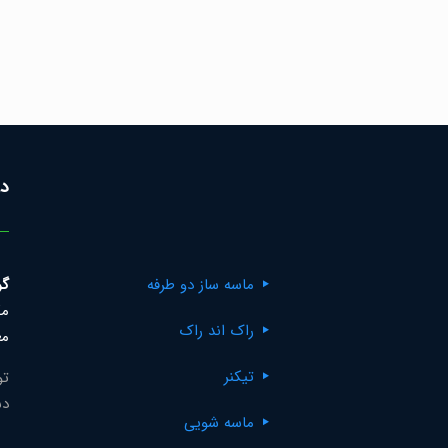
در
ماسه ساز دو طرفه
گر
مک
راک اند راک
مع
تیکنر
تو
دس
ماسه شویی