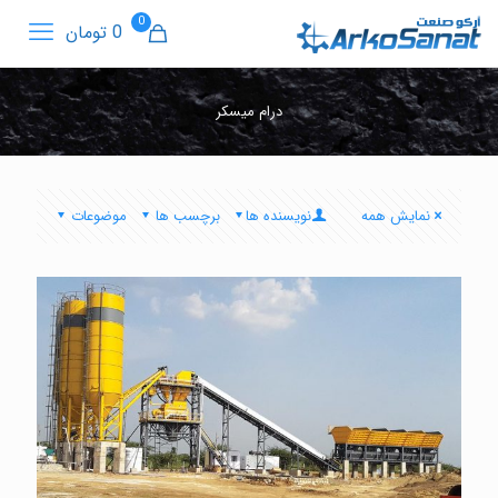
0
0 تومان
درام میسکر
نمایش همه
نویسنده ها
برچسب ها
موضوعات