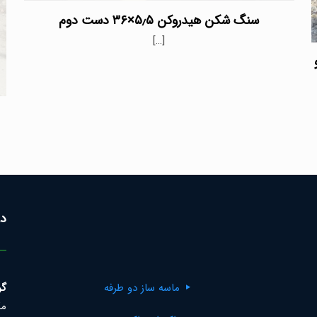
سنگ شکن هیدروکن ۵٫۵×۳۶ دست دوم
[…]
و
در
ماسه ساز دو طرفه
گر
مک