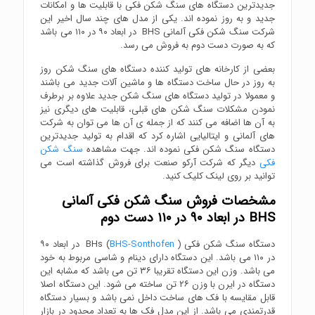
جدیدترین دستگاه های سنگ شکن فکی با قابلیت ها و امکانات
جدید و به روز نموده اند. یکی از مدل های چند سال اخیر این
شرکت سنگ شکن فکی آلمانی BHS در ابعاد ۹۰ در ۱۱۰ می باشد
که به صورت دست دوم به فروش می رسد.
بعضی از کارخانه های تولید کننده دستگاه های سنگ شکن روز
به روز در حال ساخت دستگاه ها و ماشین آلات جدید می باشند
و معمولا در تولید دستگاه های سنگ شکن جدید علاوه بر برطرف
نمودن مشکلات سنگ شکن های قبلی، قابلیت های دیگری نیز
به آن ها اضافه می کنند که از جمله ی آن ها می توان به شرکت
های آلمانی و ایتالیایی اشاره کرد که اقدام به تولید جدیدترین
دستگاه سنگ شکن فکی نموده اند. جهت مشاهده
سنگ شکن
فکی
دیگر که شرکت آرکو صنعت برای فروش گذاشته است می
توانید بر روی لینک کلیک کنید.
مشخصات فروش سنگ شکن فکی آلمانی
BHS در ابعاد ۹۰ در ۱۱۰ دست دوم
دستگاه سنگ شکن فکی BHs (
BHS-Sonthofen
) در ابعاد ۹۰
در ۱۱۰ می باشد. این دستگاه دارای دینام و شاسی مربوط به خود
می باشد. وزن این دستگاه تقریبا ۳۶ تن می باشد که مشابه این
دستگاه در ایرن با وزن ۲۶ تن ساخته می شود. این دستگاه اصلا
قابل مقایسه با فک های ساخت داخل نمی باشد و بسیار دستگاه
قدرتمندی می باشد. از این مدل فک ها به تعداد محدود در بازار