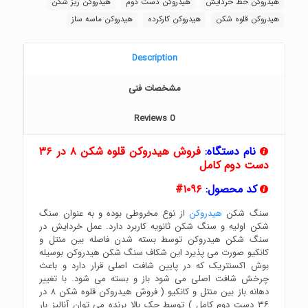
هیدروکن خط خردایش
هیدروکن دست دوم
هیدروکن ریز شکن
هیدروکن قلوه شکن
هیدروکن کارکرده
هیدروکن ماسه ساز
Description
مشخصات فنی
Reviews
0
نام دستگاه:
فروش هیدروکن قلوه شکن ۸ در ۳۶
دست دوم کامل
کد محصول:
۱۰۹۶#
سنگ شکن
هیدروکن
از نوع مخروطی بوده و به عنوان سنگ
شکن اولیه و سنگ شکن ثانویه کاربرد دارد. عمل خردایش در
سنگ شکن هیدروکن توسط بسته شدن فاصله بین منتل و
کانکیو صورت می پذیرد این شکاف سنگ شکن هیدروکن بوسیله
بوش اکسنتریک که در پایین شافت اصلی قرار دارد و باعث
چرخش شافت اصلی می شود باز و بسته می شود. با تغییر
دهانه باز بین منتل و کانکیو ( فروش هیدروکن قلوه شکن ۸ در
۳۶ دست دوم کامل ) توسط جک بالا برنده می توان آنالیز بار