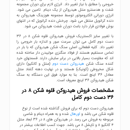
خروجی را مطابق با نیاز تغییر داد. انرژی لازم برای دوران مجموعه
شفت و هدسنترو منتل هیدروکن از یک دینام تامین می شود.
انرژِی دورانی الکتروموتور توسط مجموعه هوزینگ هیدروکن به
دنده کرانویل منتقل می شود. چرخش دنده کرانویل که در انتهای
بوش فولادی قرار دارد باعث دوران شفت هیدروکن می شود.
با تغییر سایز اکسنتریک فروش هیدروکن قلوه شکن ۸ در ۳۶
دست دوم کامل می توان سرعت عبور و اندازه بار خروجی را
تغییر داد. کلیه قطعاتی اصلی سنگ شکن هیدروکن که با بار در
تماس مستقیم هستند از فولاد منگنزی مولیبدن دار ساخته شده
اند که مقاومت بسیار بالایی در برابر سایش دارند. قسمتهای خرد
کننده سنگ شکن
هیدروکن دست دوم
(منتل و کانکیو) دارای
شکل مخروطی (کونیک) هستند و در نهایت دهنه گشاد منتل
معادل ۳۶ اینچ است. بنا به موارد فوق این دستگاه به سنگ
شکن هیدروکن ۳۶ اینچ معروف است.
مشخصات فروش هیدروکن قلوه شکن ۸ در
۳۶ دست دوم کامل
هیدروکن دست دوم که برای فروش گذاشته شده است از نوع
قلوه شکن می باشد و
اورهال
شده و به همراه دینام و شاسی
مربوطه به فروش می رسد. در هیدروکن های ۸ در ۳۶ ابعاد منتل
۴ کانکیو ۸ و تاپشل ۸ می باشد. جهت کسب اطلاعات بیشتر در