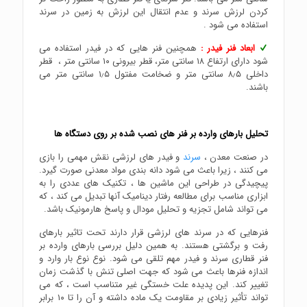
کردن لرزش سرند و عدم انتقال این لرزش به زمین در سرند
استفاده می شود .
ابعاد فنر فیدر :
همچنین فنر هایی که در فیدر استفاده می
شود دارای ارتفاع ۱۸ سانتی متر، قطر بیرونی ۱۰ سانتی متر ، قطر
داخلی ۸٫۵ سانتی متر و ضخامت مفتول ۱٫۵ سانتی متر می
باشند.
تحلیل بارهای وارده بر فنر های نصب شده بر روی دستگاه ها
در صنعت معدن ،
سرند
و فیدر های لرزشی نقش مهمی را بازی
می کنند ، زیرا باعث می شود دانه بندی مواد معدنی صورت گیرد.
پیچیدگی در طراحی این ماشین ها ، تکنیک های عددی را به
ابزاری مناسب برای مطالعه رفتار دینامیک آنها تبدیل می کند ، که
می تواند شامل تجزیه و تحلیل مودال و پاسخ هارمونیک باشد.
فنرهایی که در سرند های لرزشی قرار دارند تحت تاثیر بارهای
رفت و برگشتی هستند. به همین دلیل بررسی بارهای وارده بر
فنر قطاری سرند و فیدر مهم تلقی می شود. نوع نوع بار وارد و
اندازه فنرها باعث می شود که جهت اصلی تنش با گذشت زمان
تغییر کند. این پدیده علت خستگی غیر متناسب است ، که می
تواند تأثیر زیادی بر مقاومت یک ماده داشته و آن را تا ۱۰ برابر