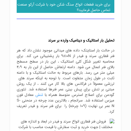
برای خرید قطعات انواع سنگ شکن خود با شرکت آرکو صنعت
تماس حاصل فرمایید!!
تحلیل بار استاتیک و دینامیک وارده بر سرند
در حالت بار استایتک؛ داده های میدانی موجود نشان داد که هر
فنر قطاری سرند و فیدر از ۹۸۱۰N بار پشتیبانی می کند. برای
محاسبه تغییر شکل کلی استاتیک ، این بار در سطح مسطح
بالای فنر اعمال می شود. دامنه ارتعاش حاصل از این بار به ۴٫۹
میلی متر می رسد. بارهای مربوط به حالت استاتیک و با دامنه
ثابت در طول زمان متفاوت است. با توجه به اینکه سرند های
لرزشی معمولاً در فرکانس های بالا کار می کنند ، از یک روش
مبتنی بر تنش برای پیش بینی عمر فنرها استفاده شد. تئوری
گودمن برای اصلاح استرس متوسط همراه با
تنش
معادل فون
میزس استفاده شد. سرانجام ، بالاترین عدد چرخه در منحنی S-
N عمر بی نهایت (۱۰۹ چرخه) را برای فنر سرند و فیدر تعریف
کرد.