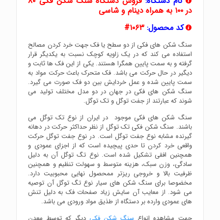
نام دستگاه:
فروش دستگاه سنگ شکن فکی ۸۰
در ۱۰۰ به همراه دینام و شاسی
کد محصول:
۱۰۶۳#
سنگ شکن های فکی از دو سطح یا فک جهت خرد کردن مصالح
استفاده می کند که در یک زاویه کوچک نسبت به یکدیگر قرار
گرفته و به سمت پایین همگرا هستند. یکی از این فک ها ثابت و
دیگیر در حال حرکت می باشد. فک متحرک باعث حرکت مواد به
سمت پایین شده و عمل خردایش بین دو فک صورت می گیرد.
سنگ شکن های فکی در جهان در دو مدل مختلف تولید می
شوند که عبارتند از جفت توگل و تک توگل.
سنگ شکن های فکی موجود در ایران از نوع تک توگل می
باشند. سنگ شکن فکی تک توگل از نظر حداکثر حرکت در دهانه
گیرنده مشابه نوع جفت توگل است. در نوع جفت توگل حرکت
واقعی خرد کردن تا حدی پیچیده است که از اجزای عمودی و
همچنین افقی تشکیل شده است. نوع تگ توگل آن به دلیل
سادگی، وزن سبک، هزینه متوسط ​​و سهولت تنظیم و همچنین
ظرفیت بالا و خروجی ریزتر ممحصول نهایی محبوبیت دارد.
مخضوصا برای سنگ شکن های سیار نوع تگ توگل آن توصیه
می شود. از معایب آن سایش زیاد صفحات فک به دلیل تنش
های عمودی وارده بر دستگاه از طذیق مواد ورودی می باشد.
جهت مشاهده انواع
سنگ شکن فکی
دیگر که توسط معدن