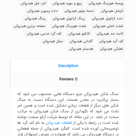
پوسته هوزینگ هیدروکن
پیچ و مهره هیدروکن
تاپ شل هیدروکن
تاپشل هیدروکن
دسته موتور هیدروکن
دنده پینیون هیدروکن
دنده کرانویل هیدروکن
رینگ کرانویل هیدروکن
رینگ هیدروکن
شفت اصلی هیدروکن
شفت هوزینگ هیدروکن
صفحه برنزی هیدروکن
کاسه نمد هیدروکن
کانکیو هیدروکن
کف گرد عدسی هیدروکن
کف گرد هیدروکن
گلدانی هیدروکن
منتل هیدروکن
نعلبکی هیدروکن
هدسنتر هیدروکن
Description
Reviews
0
سنگ شکن هیدروکن جزو دستگاه هایی محسوب می شود که
بسیار پرکاربرد در معدن هستند. این دستگاه نسبت به سنگ
شکن های دیگر از قطعات زیادی تشکیل شده است و همین امر
باعث می شود که نگهداری از سنگ شکن هیدروکن به مراتب
سخت تر باشد. در این مقاله که توسط شرکت آرکو صنعت نوشته
شده است در رابطه با یکی از
قطعات هیدروکن
به نام کف گرد ها
توضییحاتی آورده شده است. کفگرد هیدروکن از جمله قطعاتی
در دستگاه هیدروکن می باشد که همواره در معرض استهلاک قرار