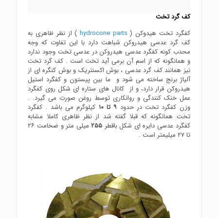
کف گرد تخت
کفگرد تخت هیدوکن (
hydrocone parts
) از نظر ظاهری به
کف گرد عدسی هیدروکن شباهت دارد با این تفاوت که وجه
محدب کونه کفگرد عدسی هیدروکن در عدسی تخت وجود ندارد
و همانگونه که از اسم آن برمی آید تخت است . کف گرد تخت
نیز همانند کف گرد عدسی ، بوش اکسنتریک و بوش کنگره ای از
آلیاژ برنج ساخته می شود و ما بین پیستون و کفگرد استیل
هیدروکن قرار دارد، و از کانال های ستاره ای شکل روی کفگرد
عمل خنک کنندگی و روانکاری توسط روغن صورت می گیرد. .
وزن کفگرد تخت در حدود
۹ تا ۱۰
کیلوگرم می باشد . کفگرد
تخت همانگونه که قبلا گفته شد از نظر ظاهری کاملا مشابه
کفگرد عدسی دایره ای شکل باقطر
۲۵۵
میلی متر و ضخامت ۲۶
تا ۲۷ میلیمتر است .