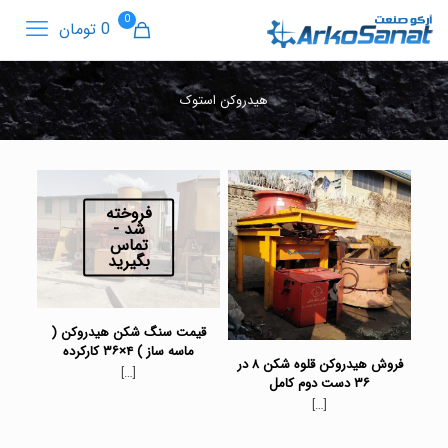
0
0 تومان
هیدروکن استوک
فروخته
شد -
تماس
بگیرید
قیمت سنگ شکن هیدروکن (
ماسه ساز ) ۴×۳۶ کارکرده
فروش هیدروکن قلوه شکن ۸ در
[…]
۳۶ دست دوم کامل
[…]