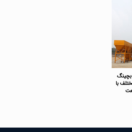
 بچینگ
تلف با
عت