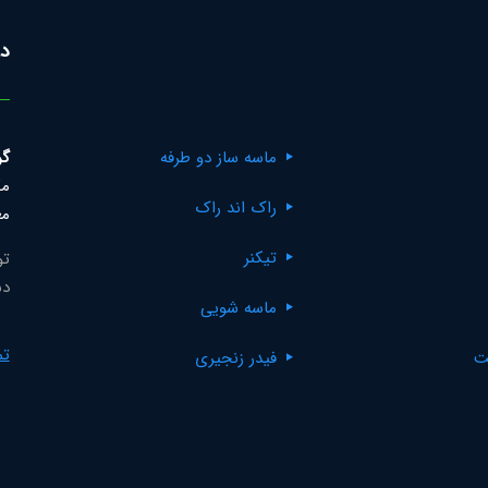
در
ماسه ساز دو طرفه
گر
مک
راک اند راک
مع
تیکنر
تو
دس
ماسه شویی
تم
ت
فیدر زنجیری