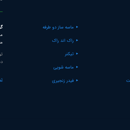
ماسه ساز دو طرفه
گر
مک
راک اند راک
مع
تیکنر
تو
دس
ماسه شویی
تم
ت
فیدر زنجیری