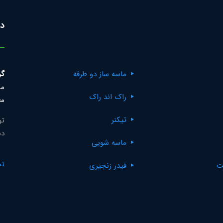
در
ماسه ساز دو طرفه
گر
مک
راک اند راک
مع
تیکنر
تو
دس
ماسه شویی
تم
ت
فیدر زنجیری