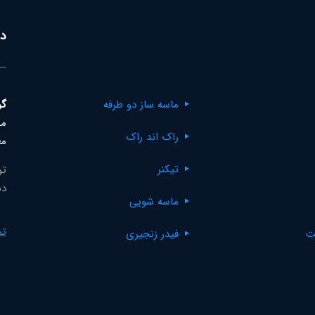
در
ماسه ساز دو طرفه
گر
مک
راک اند راک
مع
تیکنر
تو
دس
ماسه شویی
تم
ت
فیدر زنجیری