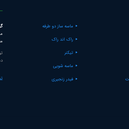
ماسه ساز دو طرفه
گر
مک
راک اند راک
مع
تیکنر
تو
دس
ماسه شویی
تم
ت
فیدر زنجیری