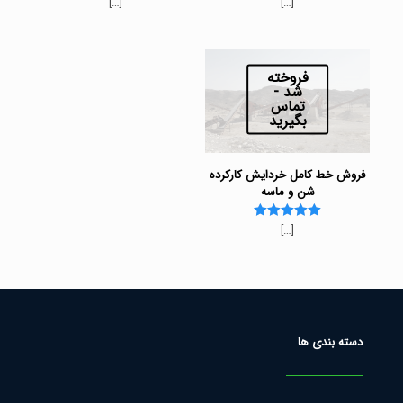
[…]
[…]
فروخته
شد -
تماس
بگیرید
فروش خط کامل خردایش کارکرده
شن و ماسه
[…]
Rated
5.00
out of 5
دسته بندی ها