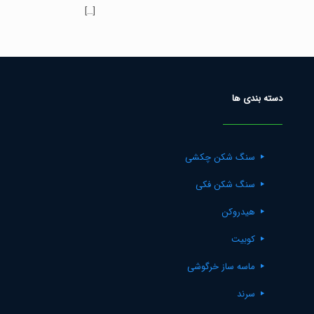
[…]
Rated
5.00
out of 5
دسته بندی ها
سنگ شکن چکشی
سنگ شکن فکی
هیدروکن
کوبیت
ماسه ساز خرگوشی
سرند