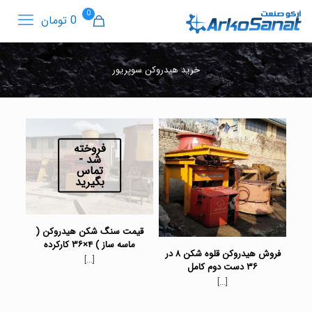
0
0 تومان
خرید هیدروکن سوپریور
فروخته
شد -
تماس
بگیرید
قیمت سنگ شکن هیدروکن (
ماسه ساز ) ۴×۳۶ کارکرده
فروش هیدروکن قلوه شکن ۸ در
[…]
۳۶ دست دوم کامل
[…]