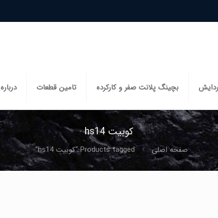
ردایش
بچینگ پلانت صفر و کارکرده
تامین قطعات
درباره 
کوبیت hs14
صفحه اصلی
Products tagged “کوبیت hs14”