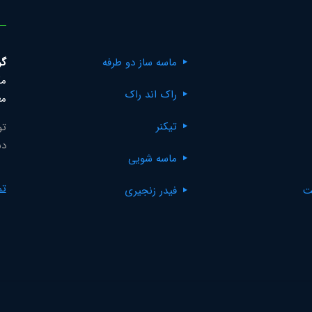
ماسه ساز دو طرفه
گر
مک
راک اند راک
مع
تیکنر
تو
دس
ماسه شویی
تم
ت
فیدر زنجیری