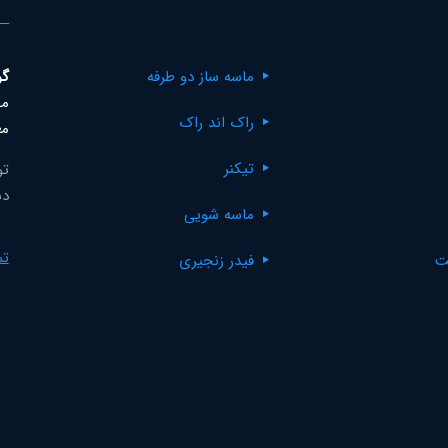
ماسه ساز دو طرفه
گر
مک
راک اند راک
مع
تیکنر
تو
دس
ماسه شویی
تم
ت
فیدر زنجیری