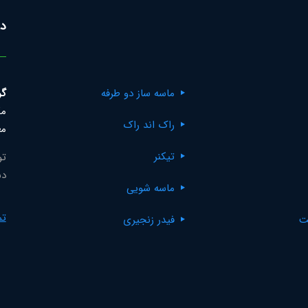
در
ماسه ساز دو طرفه
گر
مک
راک اند راک
مع
تیکنر
تو
دس
ماسه شویی
تم
ت
فیدر زنجیری