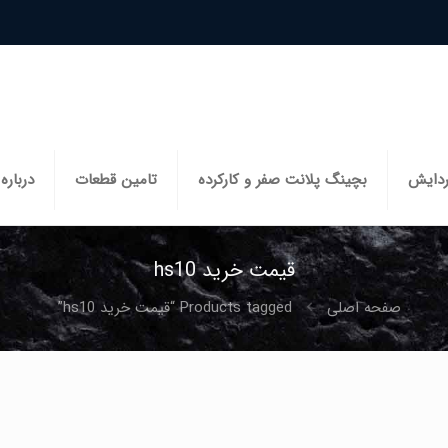
ردایش
بچینگ پلانت صفر و کارکرده
تامین قطعات
درباره 
قیمت خرید hs10
صفحه اصلی
Products tagged “قیمت خرید hs10”