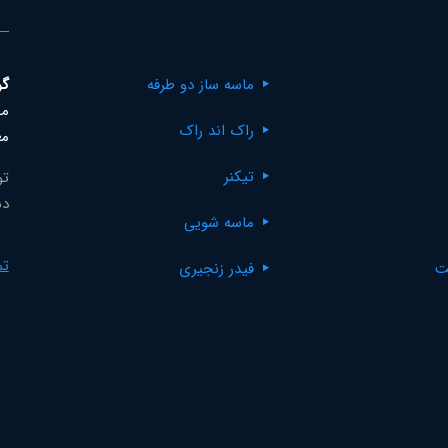
ماسه ساز دو طرفه
گر
مک
راک اند راک
مع
تیکنر
تو
دس
ماسه شویی
تم
ت
فیدر زنجیری