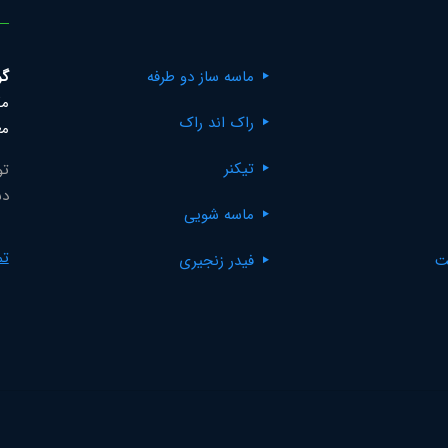
ماسه ساز دو طرفه
گر
مک
راک اند راک
مع
تیکنر
تو
دس
ماسه شویی
تم
ت
فیدر زنجیری