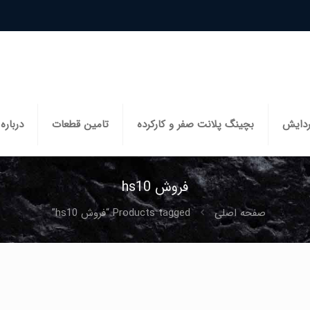
ردایش
بچینگ پلانت صفر و کارکرده
تامین قطعات
درباره 
فروش hs10
صفحه اصلی
Products tagged “فروش hs10”