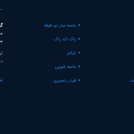
ماسه ساز دو طرفه
گر
مک
راک اند راک
مع
تیکنر
تو
دس
ماسه شویی
تم
ت
فیدر زنجیری