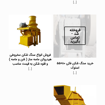
[…]
Rated
5.00
out of 5
فروخته
شد -
تماس
بگیرید
فروش انواع سنگ شکن مخروطی
هیدروکن ماسه ساز ( شن و ماسه )
خرید سنگ شکن فکی ۸۰×۵۵
و قلوه شکن به قیمت مناسب
استوک
[…]
[…]