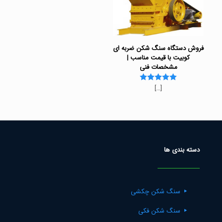
فروش دستگاه سنگ شکن ضربه ای
کوبیت با قیمت مناسب |
مشخصات فنی
[…]
Rated
5.00
out of 5
دسته بندی ها
سنگ شکن چکشی
سنگ شکن فکی