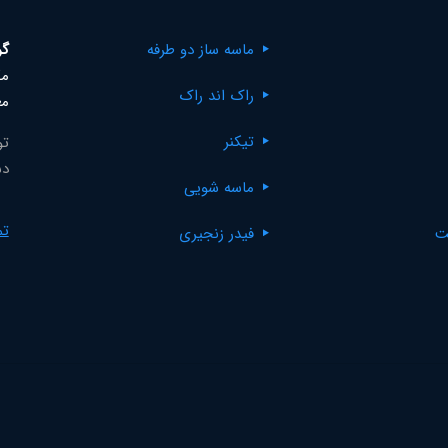
ماسه ساز دو طرفه
گر
مک
راک اند راک
مع
تیکنر
تو
دس
ماسه شویی
تم
ت
فیدر زنجیری