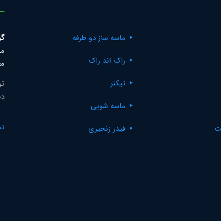
ماسه ساز دو طرفه
گر
مک
راک اند راک
مع
تیکنر
تو
دس
ماسه شویی
تم
ت
فیدر زنجیری