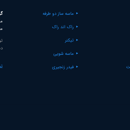
ماسه ساز دو طرفه
گر
مک
راک اند راک
مع
تیکنر
تو
دس
ماسه شویی
تم
ت
فیدر زنجیری