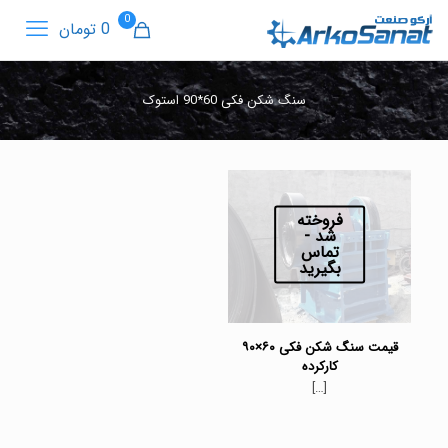
0
0 تومان
سنگ شکن فکی 60*90 استوک
فروخته
شد -
تماس
بگیرید
قیمت سنگ شکن فکی ۶۰×۹۰
کارکرده
[…]