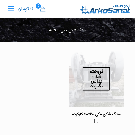
0
0 تومان
سنگ شکن فکی 60*40
فروخته
شد -
تماس
بگیرید
سنگ شکن فکی ۶۰*۴۰ کارکرده
[…]