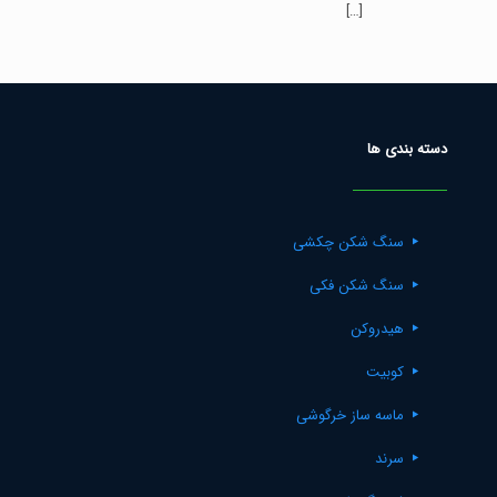
[…]
Rated
5.00
out of 5
دسته بندی ها
سنگ شکن چکشی
سنگ شکن فکی
هیدروکن
کوبیت
ماسه ساز خرگوشی
سرند