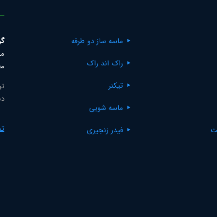
ماسه ساز دو طرفه
گر
مک
راک اند راک
مع
تیکنر
تو
دس
ماسه شویی
تم
ت
فیدر زنجیری