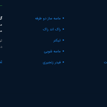
ماسه ساز دو طرفه
گر
مک
راک اند راک
مع
تیکنر
تو
دس
ماسه شویی
تم
ت
فیدر زنجیری