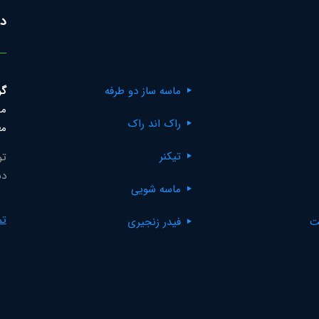
در
ماسه ساز دو طرفه
گر
مک
راک اند راک
مع
تیکنر
تو
دس
ماسه شویی
تم
ت
فیدر زنجیری