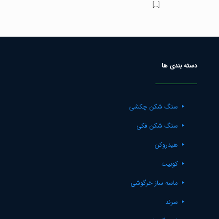
[…]
Rated
5.00
out of 5
دسته بندی ها
سنگ شکن چکشی
سنگ شکن فکی
هیدروکن
کوبیت
ماسه ساز خرگوشی
سرند